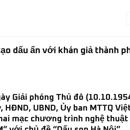
ạo dấu ấn với khán giả thành p
y Giải phóng Thủ đô (10.10.195
 ủy, HĐND, UBND, Ủy ban MTTQ Vi
hai mạc chương trình nghệ thuật
” với chủ đề “Dấu son Hà Nội”.