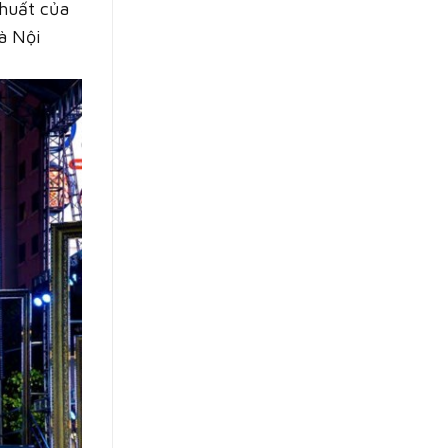
khuất của
à Nội