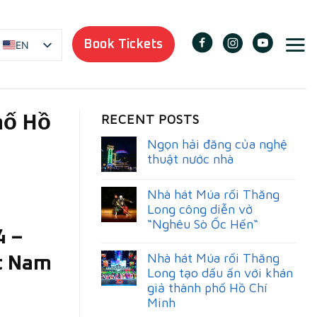
Book Tickets
EN
RECENT POSTS
hố Hồ
Ngọn hải đăng của nghệ
thuật nước nhà
Nhà hát Múa rối Thăng
Long công diễn vở
“Nghêu Sò Ốc Hến“
4 –
Nhà hát Múa rối Thăng
ệt Nam
Long tạo dấu ấn với khán
giả thành phố Hồ Chí
Minh