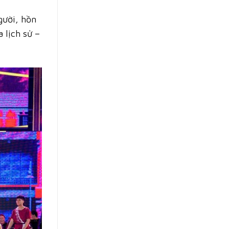
gười, hồn
 lịch sử –