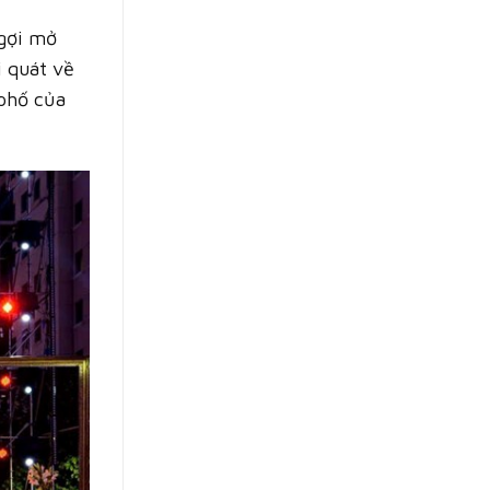
 gợi mở
i quát về
phố của