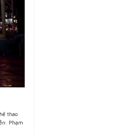
hể thao
iễn: Phạm