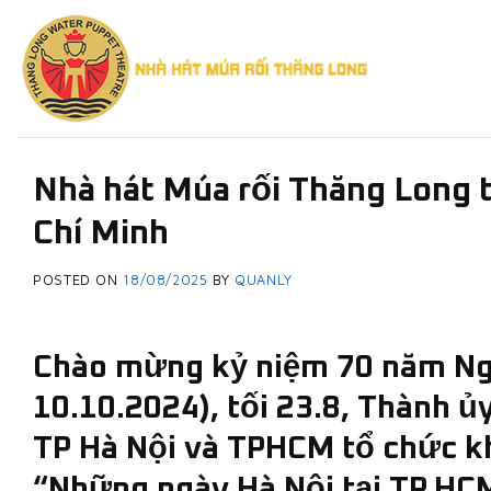
Skip
to
content
Nhà hát Múa rối Thăng Long t
Chí Minh
POSTED ON
18/08/2025
BY
QUANLY
Chào mừng kỷ niệm 70 năm Ngà
10.10.2024), tối 23.8, Thành
TP Hà Nội và TPHCM tổ chức k
“Những ngày Hà Nội tại TP.HCM