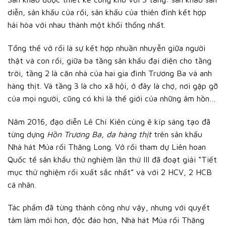
diễn, sân khấu của rối, sân khấu của thiên đình kết hợp
hài hòa với nhau thành một khối thống nhất.
Tổng thể vở rối là sự kết hợp nhuần nhuyễn giữa người
thật và con rối, giữa ba tầng sân khấu đại diện cho tầng
trời, tầng 2 là căn nhà của hai gia đình Trương Ba và anh
hàng thịt. Và tầng 3 là cho xã hội, ở đây là chợ, nơi gặp gỡ
của mọi người, cũng có khi là thế giới của những âm hồn…
Năm 2016, đạo diễn Lê Chí Kiên cùng ê kíp sáng tạo đã
từng dựng
Hồn Trương Ba, da hàng thịt
trên sân khấu
Nhà hát Múa rối Thăng Long. Vở rối tham dự Liên hoan
Quốc tế sân khấu thử nghiệm lần thứ III đã đoạt giải “Tiết
mục thử nghiệm rối xuất sắc nhất” và với 2 HCV, 2 HCB
cá nhân.
Tác phẩm đã từng thành công như vậy, nhưng với quyết
tâm làm mới hơn, độc đáo hơn, Nhà hát Múa rối Thăng