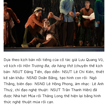
Dựa theo kịch bản nổi tiếng của cố tác giả Lưu Quang Vũ,
vở kịch rối
Hồn Trương Ba, da hàng thịt
(chuyển thể kịch
bản: NSƯT Đăng Tiến, đạo diễn: NSƯT Lê Chí Kiên, thiết
kế sân khấu: NSND Doãn Bằng, tạo hình con rối: Ngô
Thắng, biên đạo: NSND Lê Hồng Phong, âm nhạc: Lê Anh
Thuỷ, chỉ đạo nghệ thuật: NSƯT Trần Thanh Hiền) đã
được Nhà hát Múa rối Thăng Long thể hiện lại bằng hình
thức nghệ thuật múa rối cạn.