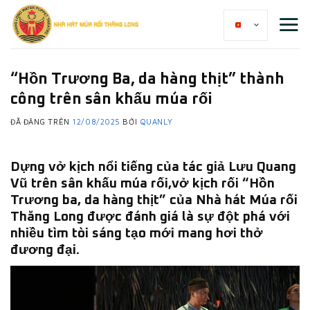
Chuyển
đến
nội
dung
“Hồn Trương Ba, da hàng thịt” thành
công trên sân khấu múa rối
ĐÃ ĐĂNG TRÊN
12/08/2025
BỞI
QUANLY
Dựng vở kịch nổi tiếng của tác giả Lưu Quang
Vũ trên sân khấu múa rối,vở kịch rối “Hồn
Trương ba, da hàng thịt” của Nhà hát Múa rối
Thăng Long được đánh giá là sự đột phá với
nhiều tìm tòi sáng tạo mới mang hơi thở
đương đại.